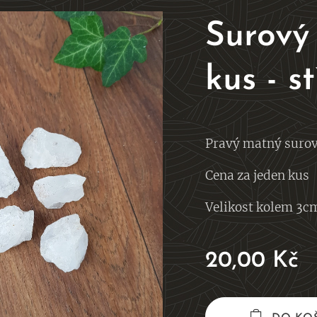
Surový 
kus - s
Pravý matný surov
Cena za jeden kus
Velikost kolem 3c
20,00
Kč