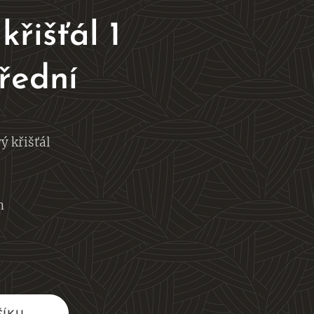
křišťál 1
třední
ý křišťál
m