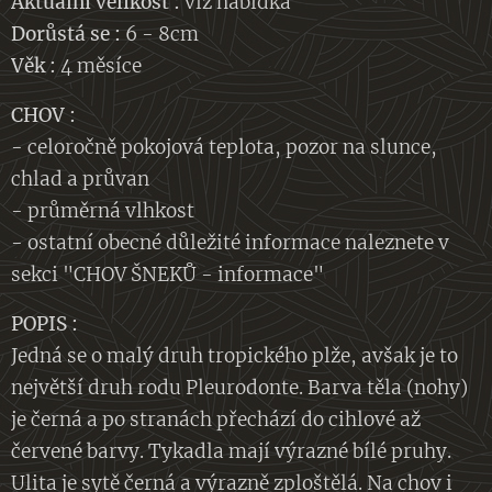
Aktuální velikost :
viz nabídka
Dorůstá se :
6 - 8cm
Věk :
4 měsíce
CHOV :
- celoročně pokojová teplota, pozor na slunce,
chlad a průvan
- průměrná vlhkost
- ostatní obecné důležité informace naleznete v
sekci "CHOV ŠNEKŮ - informace"
POPIS :
Jedná se o malý druh tropického plže, avšak je to
největší druh rodu Pleurodonte. Barva těla (nohy)
je černá a po stranách přechází do cihlové až
červené barvy. Tykadla mají výrazné bílé pruhy.
Ulita je sytě černá a výrazně zploštělá. Na chov i