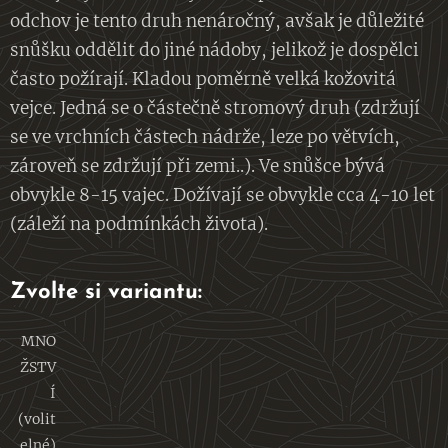
odchov je tento druh nenáročný, avšak je důležité
snůšku oddělit do jiné nádoby, jelikož je dospělci
často požírají. Kladou poměrně velká kožovitá
vejce. Jedná se o částečně stromový druh (zdržují
se ve vrchních částech nádrže, leze po větvích,
zároveň se zdržují při zemi..). Ve snůšce bývá
obvykle 8-15 vajec. Dožívají se obvykle cca 4-10 let
(záleží na podmínkách života).
Zvolte si variantu:
MNO
ŽSTV
Í
(volit
elné)