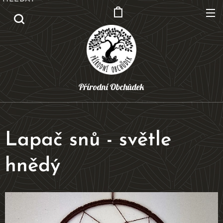
Přírodní Obchůdek
Lapač snů - světle
hnědý