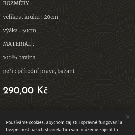
ROZMĚRY :
velikost kruhu : 20cm
výška : 50cm
MATERIÁL
:
100% bavlna
peří : přírodní pravé, bažant
290,00
Kč
V ROVNOVÁZE S PŘÍRODOU
Používáme cookies, abychom zajistili správné fungování a
bezpečnost našich stránek. Tím vám můžeme zajistit tu
Vytvořeno službou Webnode
Cookies