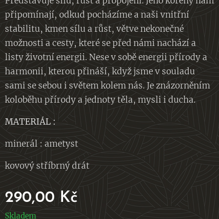
Představuje sílu, růst a propojení. Jeho kořeny nám
připomínají, odkud pocházíme a naši vnitřní
stabilitu, kmen sílu a růst, větve nekonečné
možnosti a cesty, které se před námi nachází a
listy životní energii. Nese v sobě energii přírody a
harmonii, kterou přináší, když jsme v souladu
sami se sebou i světem kolem nás. Je znázorněním
koloběhu přírody a jednoty těla, mysli i ducha.
MATERIÁL :
minerál : ametyst
kovový stříbrný drát
290,00
Kč
Skladem