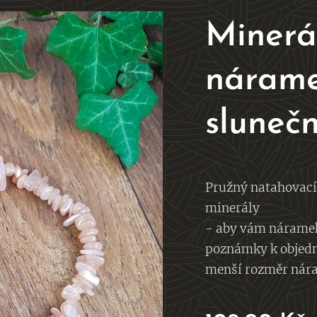
Minerá
nárame
sluneč
Pružný natahovac
minerály
- aby vám náramek
poznámky k objedná
menší rozměr nár