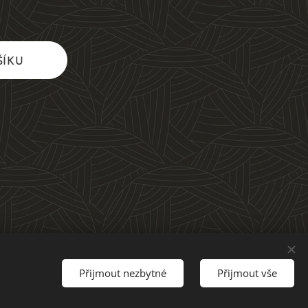
ŠÍKU
Přijmout nezbytné
Přijmout vše