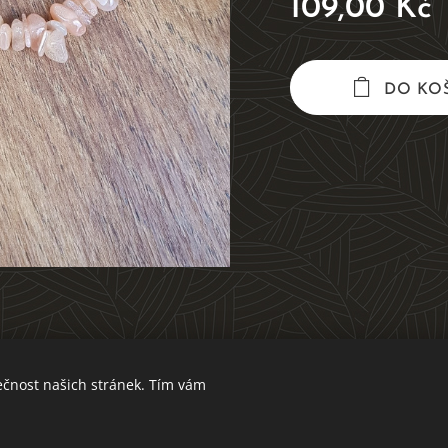
109,00
Kč
DO KO
ečnost našich stránek. Tím vám
V ROVNOVÁZE S PŘÍRODOU
Vytvořeno službou Webnode
Cookies