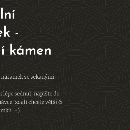
lní
k -
ní kámen
í náramek se sekanými
 lépe sednul, napište do
vce, zdali chcete větší či
amku :-)