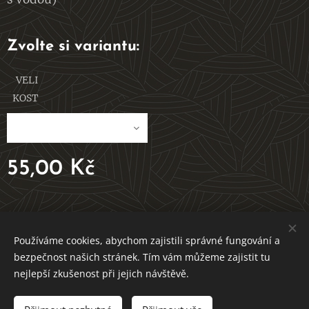
Zvolte si variantu:
VELI
KOST
55,00
Kč
V ROVNOVÁZE S PŘÍRODOU
Používáme cookies, abychom zajistili správné fungování a
bezpečnost našich stránek. Tím vám můžeme zajistit tu
Vytvořeno službou Webnode
Cookies
nejlepší zkušenost při jejich návštěvě.