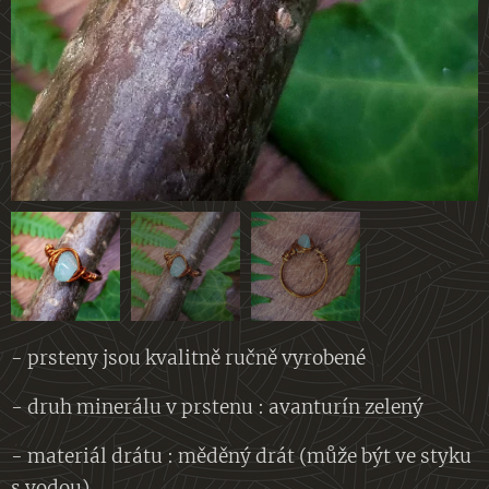
- prsteny jsou kvalitně ručně vyrobené
- druh minerálu v prstenu : avanturín zelený
- materiál drátu : měděný drát (může být ve styku
s vodou)