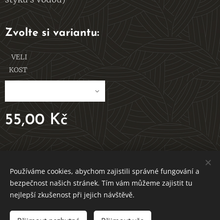
Zvolte si variantu:
VELI
KOST
55,00
Kč
V ROVNOVÁZE S PŘÍRODOU
Používáme cookies, abychom zajistili správné fungování a
bezpečnost našich stránek. Tím vám můžeme zajistit tu
Vytvořeno službou Webnode
Cookies
nejlepší zkušenost při jejich návštěvě.