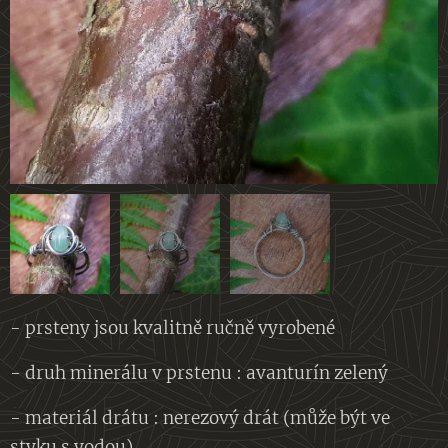
- prsteny jsou kvalitně ručně vyrobené
- druh minerálu v prstenu : avanturín zelený
- materiál drátu : nerezový drát (může být ve
styku s vodou)