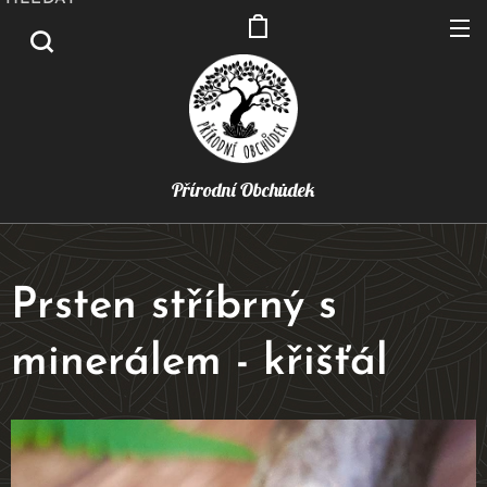
Přírodní Obchůdek
Prsten stříbrný s
minerálem - křišťál