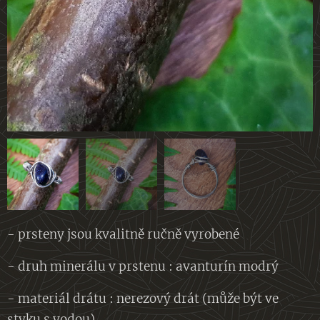
- prsteny jsou kvalitně ručně vyrobené
- druh minerálu v prstenu : avanturín modrý
- materiál drátu : nerezový drát (může být ve
styku s vodou)