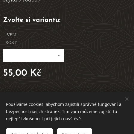
Zvolte si variantu:
VELI
KOST
55,00
Kč
V ROVNOVÁZE S PŘÍRODOU
Používáme cookies, abychom zajistili správné fungování a
bezpečnost našich stránek. Tím vám můžeme zajistit tu
Vytvořeno službou Webnode
Cookies
nejlepší zkušenost při jejich návštěvě.