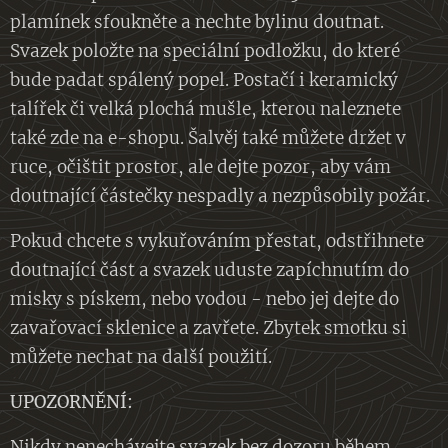
plamínek sfoukněte a nechte bylinu doutnat.
Svazek položte na speciální podložku, do které
bude padat spálený popel. Postačí i keramický
talířek či velká plochá mušle, kterou naleznete
také zde na e-shopu. Šalvěj také můžete držet v
ruce, očištit prostor, ale dejte pozor, aby vám
doutnající částečky nespadly a nezpůsobily požár.
Pokud chcete s vykuřováním přestat, odstřihnete
doutnající část a svazek uduste zapíchnutím do
misky s pískem, nebo vodou - nebo jej dejte do
zavařovací sklenice a zavřete. Zbytek smotku si
můžete nechat na další použití.
UPOZORNĚNÍ:
Nikdy nenechávejte svazek bez dozoru během