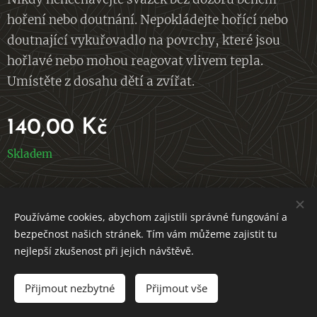
hoření nebo doutnání. Nepokládejte hořící nebo
doutnající vykuřovadlo na povrchy, které jsou
hořlavé nebo mohou reagovat vlivem tepla.
Umístěte z dosahu dětí a zvířat.
140,00
Kč
Skladem
V ROVNOVÁZE S PŘÍRODOU
Používáme cookies, abychom zajistili správné fungování a
bezpečnost našich stránek. Tím vám můžeme zajistit tu
Vytvořeno službou Webnode
Cookies
nejlepší zkušenost při jejich návštěvě.
Přijmout nezbytné
Přijmout vše
DO KOŠÍKU